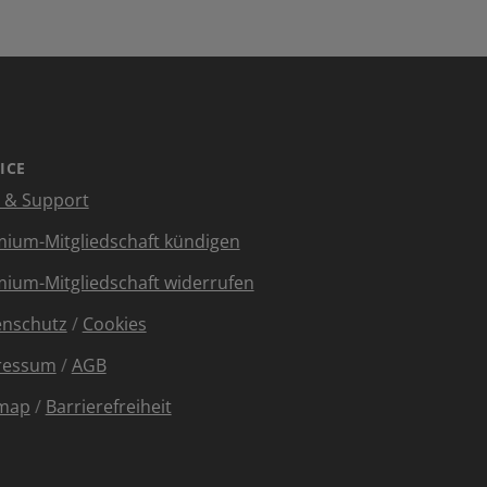
ICE
e & Support
ium-Mitgliedschaft kündigen
ium-Mitgliedschaft widerrufen
enschutz
/
Cookies
ressum
/
AGB
emap
/
Barrierefreiheit